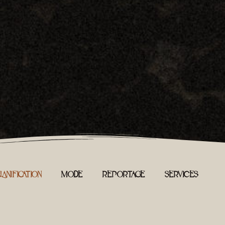
lanification
Mode
Reportage
Services